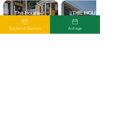
The House
THE HOUSE
Zell am See
Zell am See
Suchen & Buchen
Anfrage
Zurück zu allen Unterkünften
Haben Sie nicht das gefunden,
wonach Sie gesucht haben?
Schreiben Sie uns.