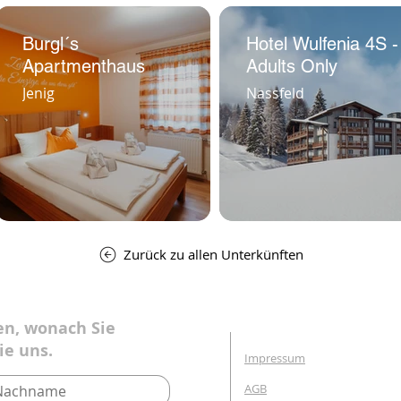
Burgl´s
Hotel Wulfenia 4S -
Apartmenthaus
Adults Only
Jenig
Nassfeld
Zurück zu allen Unterkünften
en, wonach Sie
ie uns.
Impressum
AGB