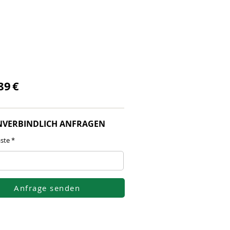
89
€
NVERBINDLICH ANFRAGEN
ste
Anfrage senden