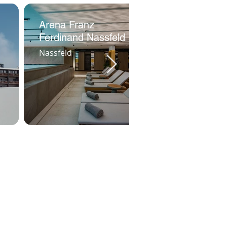
Arena Franz
Almresort
Ferdinand Nassfeld
Gartnerkofel
Nassfeld
Nassfeld
Nassfeld