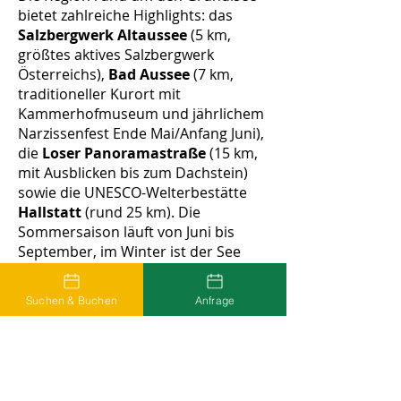
bietet zahlreiche Highlights: das
Salzbergwerk Altaussee
(5 km,
größtes aktives Salzbergwerk
Österreichs),
Bad Aussee
(7 km,
traditioneller Kurort mit
Kammerhofmuseum und jährlichem
Narzissenfest Ende Mai/Anfang Juni),
die
Loser Panoramastraße
(15 km,
mit Ausblicken bis zum Dachstein)
sowie die UNESCO-Welterbestätte
Hallstatt
(rund 25 km). Die
Sommersaison läuft von Juni bis
September, im Winter ist der See
Ausgangspunkt für
Schneeschuhwanderungen,
Suchen & Buchen
Anfrage
Langlauftouren und Skifahren am
nahen Loser.