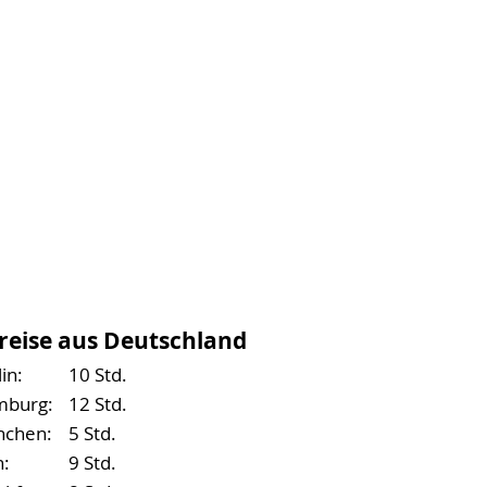
reise aus Deutschland
in:
10 Std.
burg:
12 Std.
chen:
5 Std.
n:
9 Std.