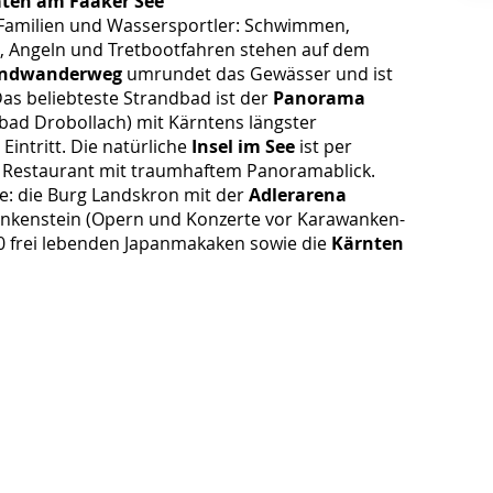
äten am Faaker See
r Familien und Wassersportler: Schwimmen,
, Angeln und Tretbootfahren stehen auf dem
undwanderweg
umrundet das Gewässer und ist
as beliebteste Strandbad ist der
Panorama
bad Drobollach) mit Kärntens längster
Eintritt. Die natürliche
Insel im See
ist per
in Restaurant mit traumhaftem Panoramablick.
e: die Burg Landskron mit der
Adlerarena
Finkenstein (Opern und Konzerte vor Karawanken-
60 frei lebenden Japanmakaken sowie die
Kärnten