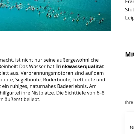
Fra
Stut
Leip
Mi
acht, ist nicht nur seine außergewöhnliche
Reinheit: Das Wasser hat
Trinkwasserqualität
omplett aus. Verbrennungsmotoren sind auf dem
oboote, Segelboote, Ruderboote, Tretboote und
t ein ruhiges, naturnahes Badeerlebnis. Am
lfgürtel ihre Nistplätze. Die Sichttiefe von 6–8
n äußerst beliebt.
Ihre
te