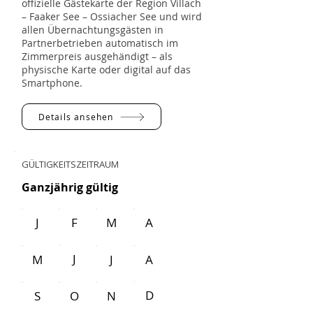
offizielle Gästekarte der Region Villach
– Faaker See – Ossiacher See und wird
allen Übernachtungsgästen in
Partnerbetrieben automatisch im
Zimmerpreis ausgehändigt – als
physische Karte oder digital auf das
Smartphone.
Details ansehen
GÜLTIGKEITSZEITRAUM
Ganzjährig gültig
J
F
M
A
J
M
J
A
D
S
O
N