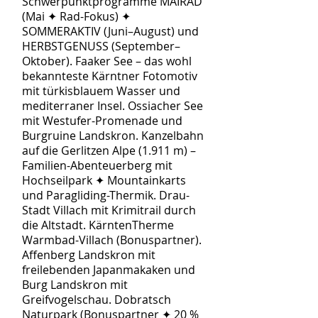
Schwerpunktprogramme MAIRAD
(Mai ✦ Rad-Fokus) ✦
SOMMERAKTIV (Juni–August) und
HERBSTGENUSS (September–
Oktober). Faaker See – das wohl
bekannteste Kärntner Fotomotiv
mit türkisblauem Wasser und
mediterraner Insel. Ossiacher See
mit Westufer-Promenade und
Burgruine Landskron. Kanzelbahn
auf die Gerlitzen Alpe (1.911 m) –
Familien-Abenteuerberg mit
Hochseilpark ✦ Mountainkarts
und Paragliding-Thermik. Drau-
Stadt Villach mit Krimitrail durch
die Altstadt. KärntenTherme
Warmbad-Villach (Bonuspartner).
Affenberg Landskron mit
freilebenden Japanmakaken und
Burg Landskron mit
Greifvogelschau. Dobratsch
Naturpark (Bonuspartner ✦ 20 %