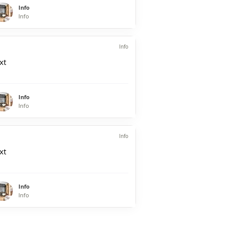
Info
Info
Info
xt
Info
Info
Info
xt
Info
Info