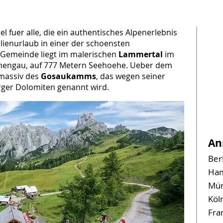
el fuer alle, die ein authentisches Alpenerlebnis
ilienurlaub in einer der schoensten
 Gemeinde liegt im malerischen
Lammertal
im
nnengau, auf 777 Metern Seehoehe. Ueber dem
gmassiv des
Gosaukamms
, das wegen seiner
rger Dolomiten genannt wird.
An
Berl
Ham
Mün
Köl
Fra