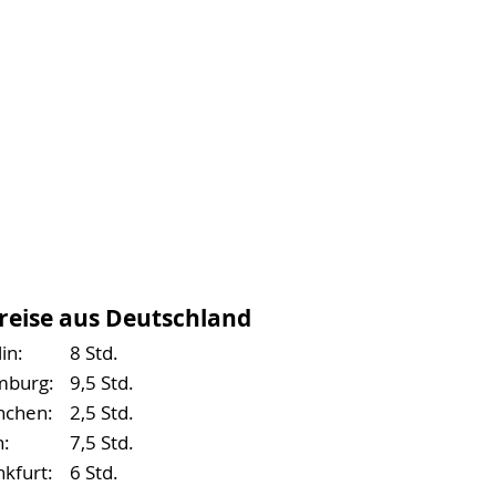
reise aus Deutschland
in:
8 Std.
burg:
9,5 Std.
chen:
2,5 Std.
n:
7,5 Std.
nkfurt:
6 Std.