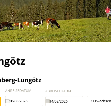
ngötz
aberg-Lungötz
ANREISEDATUM
ABREISEDATUM
2 Erwachse