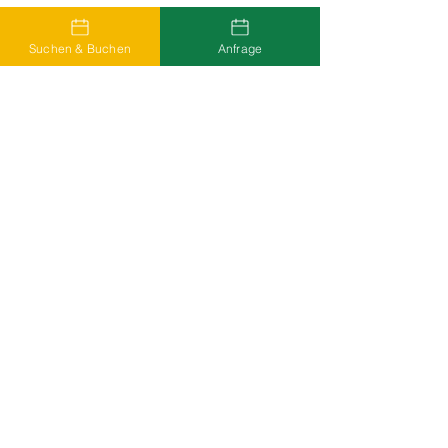
Suchen & Buchen
Anfrage
Unterkünfte in Montafon
Das Montafon bietet eine breite
Palette an Unterkunftsmöglichkeiten
in allen wichtigen Bereichen des
Tals.
Insgesamt gibt es über 300
Beherbergungsbetriebe, die sich
grob wie folgt aufteilen lassen:
Hotels: ca. 80
Pensionen: ca. 120
Ferienwohnungen und Ferienhäuser: