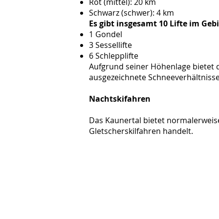
Rot (mittel): 20 km
Schwarz (schwer): 4 km
Es gibt insgesamt 10 Lifte im Geb
1 Gondel
3 Sessellifte
6 Schlepplifte
Aufgrund seiner Höhenlage bietet d
ausgezeichnete Schneeverhältniss
Nachtskifahren
Das Kaunertal bietet normalerweise
Gletscherskilfahren handelt.