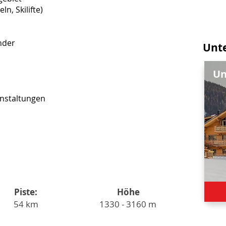
ln, Skilifte)
inder
Unt
Un
anstaltungen
Piste:
Höhe
54 km
1330 - 3160 m