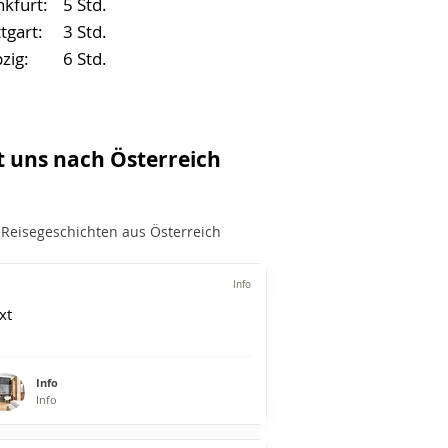
nkfurt:
5 Std.
tgart:
3 Std.
zig:
6 Std.
t uns nach Österreich
 Reisegeschichten aus Österreich
Info
xt
Info
Info