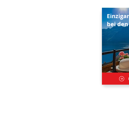
Einziga
bei den