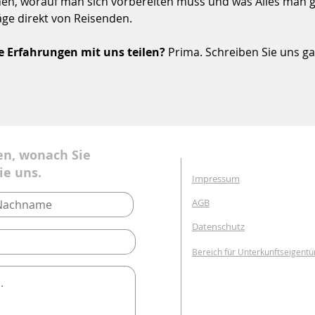
hen, worauf man sich vorbereiten muss und was Alles man 
äge direkt von Reisenden.
e Erfahrungen mit uns teilen?
Prima. Schreiben Sie uns ga
en, wonach Sie
ie uns.
Impressum
AGB
Datenschutz
Bereich für Unterkunftseigent