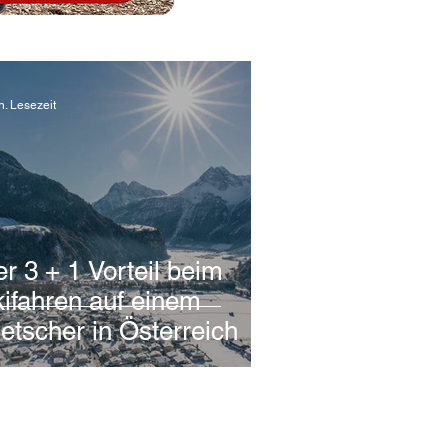
n. Lesezeit
r 3 + 1 Vorteil beim
ifahren auf einem
etscher in Österreich