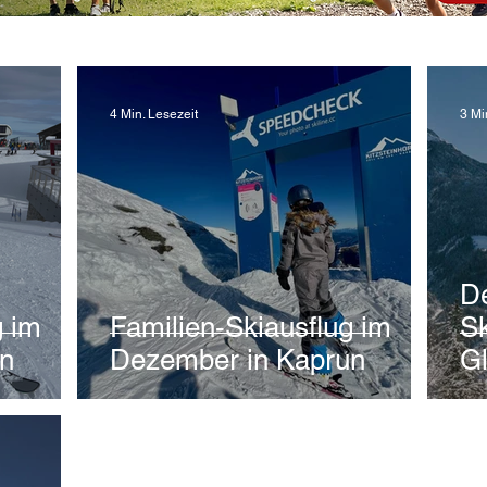
4 Min. Lesezeit
3 Mi
De
g im
Familien-Skiausflug im
Sk
n
Dezember in Kaprun
Gl