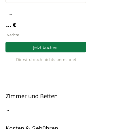
...
... €
Nächte
Jetzt buchen
Dir wird noch nichts berechnet
Zimmer und Betten
...
Kosten & Gebühren