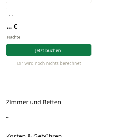
...
... €
Nächte
Jetzt buchen
Dir wird noch nichts berechnet
Zimmer und Betten
...
Kosten & Gebühren