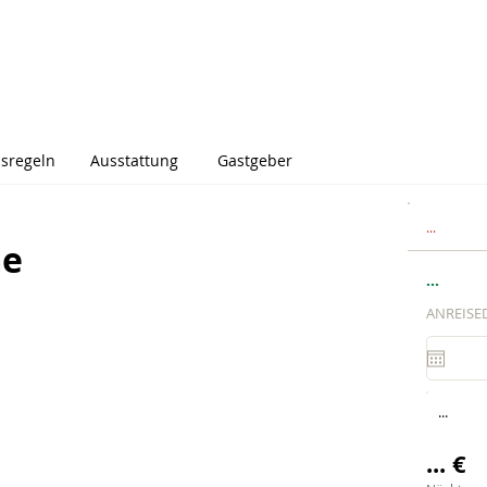
sregeln
Ausstattung
Gastgeber
...
me
...
ANREISE
...
... €