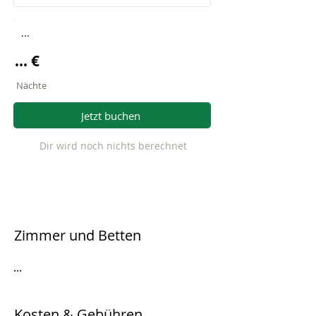
...
... €
Nächte
Jetzt buchen
Dir wird noch nichts berechnet
Zimmer und Betten
...
Kosten & Gebühren