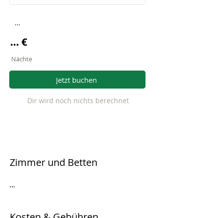
...
... €
Nächte
Jetzt buchen
Dir wird noch nichts berechnet
Zimmer und Betten
...
Kosten & Gebühren