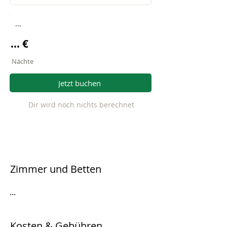
...
... €
Nächte
Jetzt buchen
Dir wird noch nichts berechnet
Zimmer und Betten
...
Kosten & Gebühren