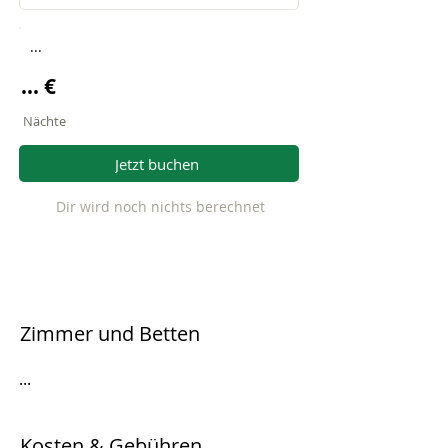
...
... €
Nächte
Jetzt buchen
Dir wird noch nichts berechnet
Zimmer und Betten
...
Kosten & Gebühren