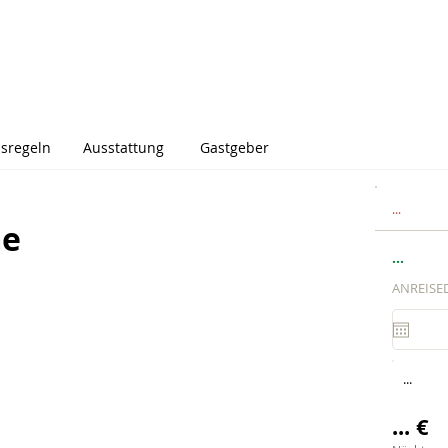
sregeln
Ausstattung
Gastgeber
...
me
...
ANREISE
...
... €