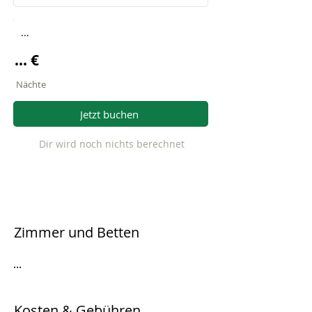
...
... €
Nächte
Jetzt buchen
Dir wird noch nichts berechnet
Zimmer und Betten
...
Kosten & Gebühren