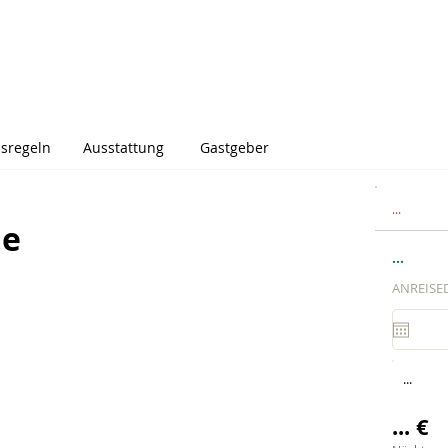
sregeln
Ausstattung
Gastgeber
...
me
...
ANREISE
...
... €