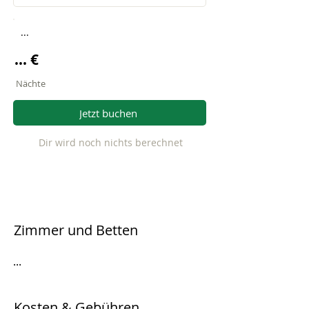
...
... €
Nächte
Jetzt buchen
Dir wird noch nichts berechnet
Zimmer und Betten
...
Kosten & Gebühren