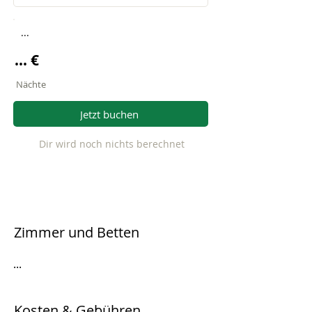
...
... €
Nächte
Jetzt buchen
Dir wird noch nichts berechnet
Zimmer und Betten
...
Kosten & Gebühren