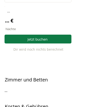
...
... €
Nächte
Jetzt buchen
Dir wird noch nichts berechnet
Zimmer und Betten
...
Kosten & Gebühren