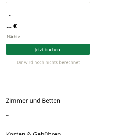
...
... €
Nächte
Jetzt buchen
Dir wird noch nichts berechnet
Zimmer und Betten
...
Kosten & Gebühren