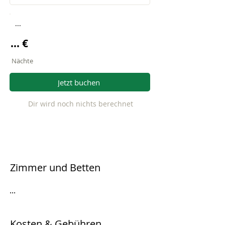
...
... €
Nächte
Jetzt buchen
Dir wird noch nichts berechnet
Zimmer und Betten
...
Kosten & Gebühren