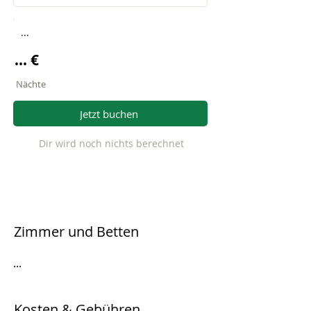
...
... €
Nächte
Jetzt buchen
Dir wird noch nichts berechnet
Zimmer und Betten
...
Kosten & Gebühren