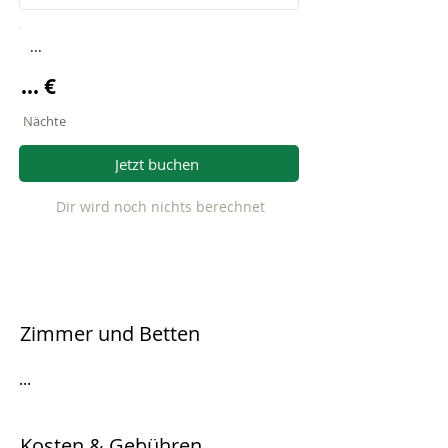
...
... €
Nächte
Jetzt buchen
Dir wird noch nichts berechnet
Zimmer und Betten
...
Kosten & Gebühren