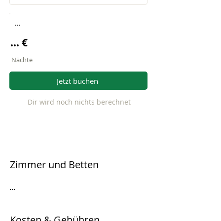
...
... €
Nächte
Jetzt buchen
Dir wird noch nichts berechnet
Zimmer und Betten
...
Kosten & Gebühren