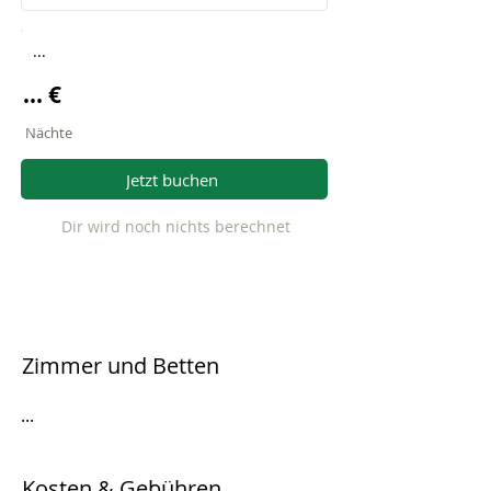
...
... €
Nächte
Jetzt buchen
Dir wird noch nichts berechnet
Zimmer und Betten
...
Kosten & Gebühren