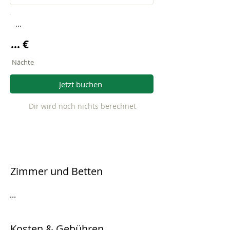
...
... €
Nächte
Jetzt buchen
Dir wird noch nichts berechnet
Zimmer und Betten
...
Kosten & Gebühren