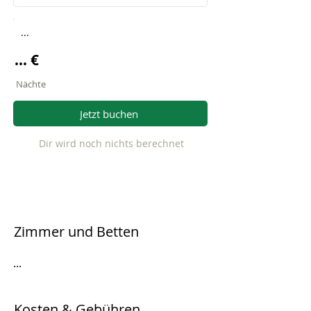
...
... €
Nächte
Jetzt buchen
Dir wird noch nichts berechnet
Zimmer und Betten
...
Kosten & Gebühren