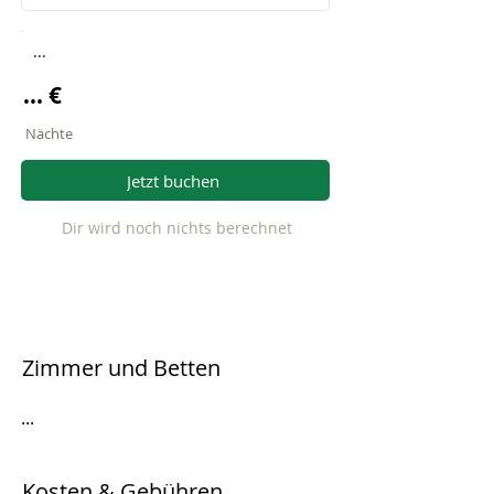
...
... €
Nächte
Jetzt buchen
Dir wird noch nichts berechnet
Zimmer und Betten
...
Kosten & Gebühren