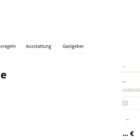
sregeln
Ausstattung
Gastgeber
...
me
...
ANREISE
...
... €