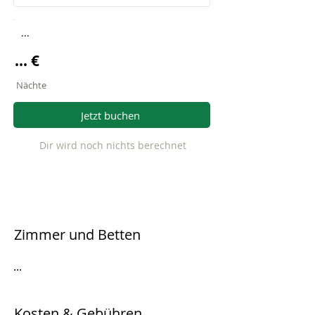
...
... €
Nächte
Jetzt buchen
Dir wird noch nichts berechnet
Zimmer und Betten
...
Kosten & Gebühren