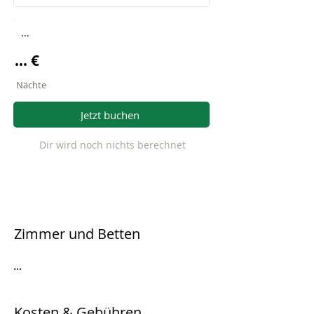
...
... €
Nächte
Jetzt buchen
Dir wird noch nichts berechnet
Zimmer und Betten
...
Kosten & Gebühren