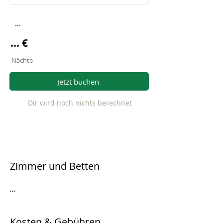
...
... €
Nächte
Jetzt buchen
Dir wird noch nichts berechnet
Zimmer und Betten
...
Kosten & Gebühren