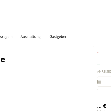
sregeln
Ausstattung
Gastgeber
...
me
...
ANREISE
...
... €