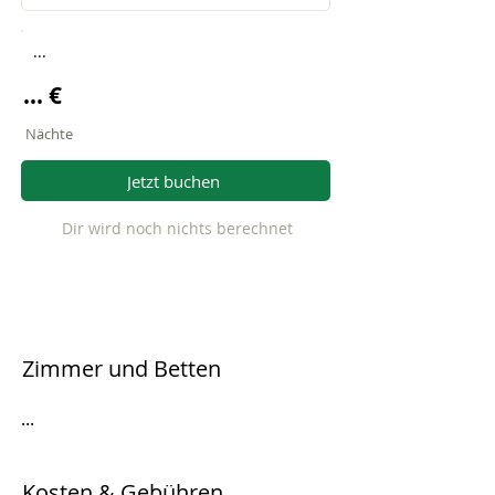
...
... €
Nächte
Jetzt buchen
Dir wird noch nichts berechnet
Zimmer und Betten
...
Kosten & Gebühren