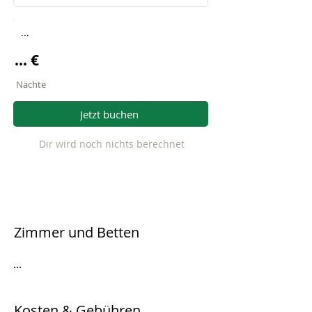
...
... €
Nächte
Jetzt buchen
Dir wird noch nichts berechnet
Zimmer und Betten
...
Kosten & Gebühren