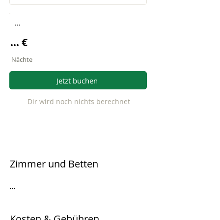
...
... €
Nächte
Jetzt buchen
Dir wird noch nichts berechnet
Zimmer und Betten
...
Kosten & Gebühren