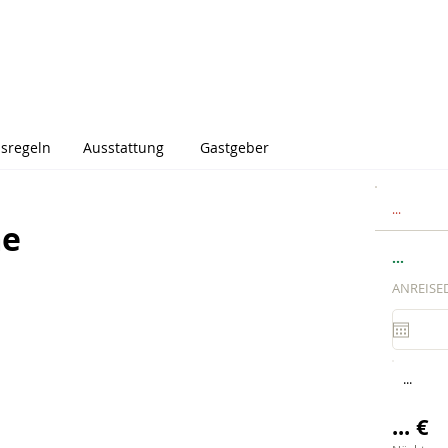
sregeln
Ausstattung
Gastgeber
...
me
...
ANREISE
...
... €