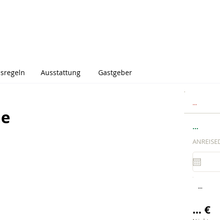
sregeln
Ausstattung
Gastgeber
...
me
...
ANREISE
...
... €