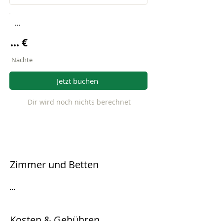
...
... €
Nächte
Jetzt buchen
Dir wird noch nichts berechnet
Zimmer und Betten
...
Kosten & Gebühren