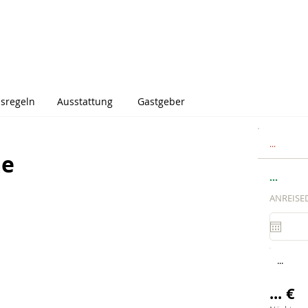
sregeln
Ausstattung
Gastgeber
...
me
...
ANREISE
...
... €