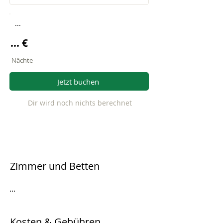
...
... €
Nächte
Jetzt buchen
Dir wird noch nichts berechnet
Zimmer und Betten
...
Kosten & Gebühren