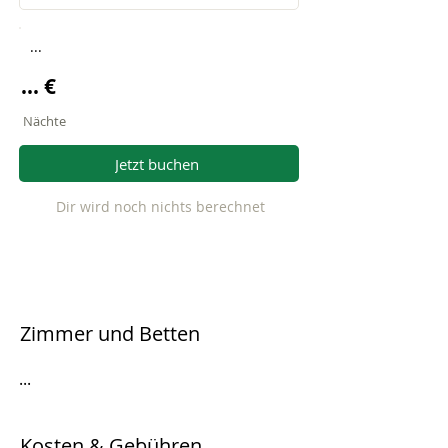
...
... €
Nächte
Jetzt buchen
Dir wird noch nichts berechnet
Zimmer und Betten
...
Kosten & Gebühren