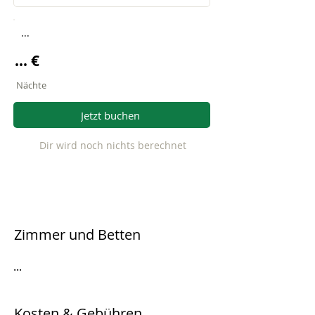
...
... €
Nächte
Jetzt buchen
Dir wird noch nichts berechnet
Zimmer und Betten
...
Kosten & Gebühren