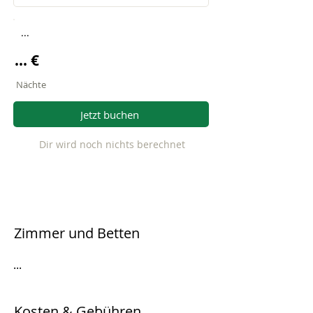
...
... €
Nächte
Jetzt buchen
Dir wird noch nichts berechnet
Zimmer und Betten
...
Kosten & Gebühren