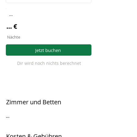
...
... €
Nächte
Jetzt buchen
Dir wird noch nichts berechnet
Zimmer und Betten
...
Kosten & Gebühren