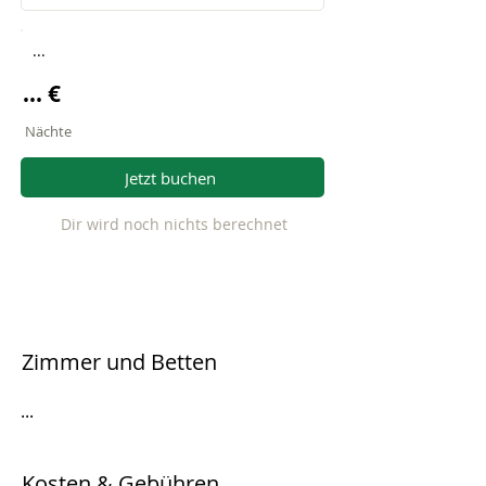
...
... €
Nächte
Jetzt buchen
Dir wird noch nichts berechnet
Zimmer und Betten
...
Kosten & Gebühren